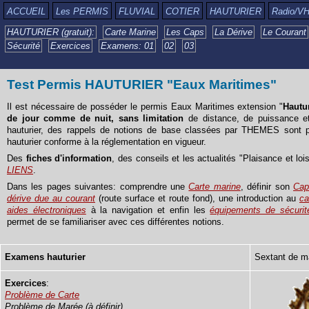
ACCUEIL
Les PERMIS
FLUVIAL
COTIER
HAUTURIER
Radio/V
HAUTURIER (gratuit):
Carte Marine
Les Caps
La Dérive
Le Courant
Sécurité
Exercices
Examens: 01
02
03
Test Permis HAUTURIER "Eaux Maritimes"
Il est nécessaire de posséder le permis Eaux Maritimes extension "
Hautu
de jour comme de nuit, sans limitation
de distance, de puissance e
hauturier, des rappels de notions de base classées par THEMES sont 
hauturier conforme à la réglementation en vigueur.
Des
fiches d'information
, des conseils et les actualités "Plaisance et lo
LIENS
.
Dans les pages suivantes: comprendre une
Carte marine
, définir son
Cap
dérive due au courant
(route surface et route fond), une introduction au
ca
aides électroniques
à la navigation et enfin les
équipements de sécurit
permet de se familiariser avec ces différentes notions.
Examens hauturier
Sextant de m
Exercices
:
Problème de Carte
Problème de Marée (à définir)