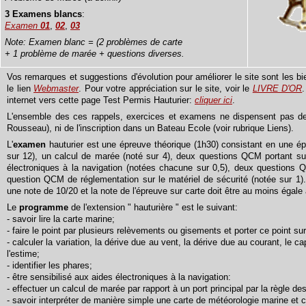
3 Examens blancs
:
Examen
01
,
02
,
03
Note: Examen blanc = (2 problèmes de carte
+ 1 problème de marée + questions diverses.
Vos remarques et suggestions d'évolution pour améliorer le site sont les bi
le lien
Webmaster
. Pour votre appréciation sur le site, voir le
LIVRE D'OR
internet vers cette page Test Permis Hauturier:
cliquer ici
.
L'ensemble des ces rappels, exercices et examens ne dispensent pas de
Rousseau), ni de l'inscription dans un Bateau Ecole (voir rubrique Liens).
L'
examen
hauturier est une épreuve théorique (1h30) consistant en une 
sur 12), un calcul de marée (noté sur 4), deux questions QCM portant sur 
électroniques à la navigation (notées chacune sur 0,5), deux questions
question QCM de réglementation sur le matériel de sécurité (notée sur 1).
une note de 10/20 et la note de l'épreuve sur carte doit être au moins égale 
Le
programme
de l'extension " hauturière " est le suivant:
- savoir lire la carte marine;
- faire le point par plusieurs relèvements ou gisements et porter ce point sur
- calculer la variation, la dérive due au vent, la dérive due au courant, le ca
l'estime;
- identifier les phares;
- être sensibilisé aux aides électroniques à la navigation:
- effectuer un calcul de marée par rapport à un port principal par la règle d
- savoir interpréter de manière simple une carte de météorologie marine et c