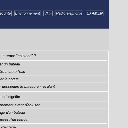
écurité
Environnement
VHF
Radiotéléphonie
EXAMEN
e le terme "cajolage" ?
er un bateau
ère mise à l'eau
yer la coque
er descendre le bateau en reculant
nt" signifie :
onnement avant d'écluser
age d'un bateau
ement d'un bateau
 d'évitage