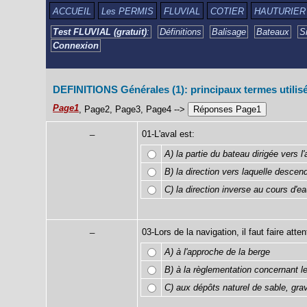
ACCUEIL
Les PERMIS
FLUVIAL
COTIER
HAUTURIER
Test FLUVIAL (gratuit)
:
Définitions
Balisage
Bateaux
S
Connexion
DEFINITIONS Générales (1): principaux termes utilis
Page1
, Page2, Page3, Page4 -->
_
01-L'aval est:
A) la partie du bateau dirigée vers l
B) la direction vers laquelle descen
C) la direction inverse au cours d'e
_
03-Lors de la navigation, il faut faire atten
A) à l'approche de la berge
B) à la règlementation concernant l
C) aux dépôts naturel de sable, gravi