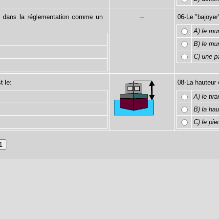
_
e dans la réglementation comme un
06-Le "bajoyer"
A) le mur
B) le mu
C) une pa
t le:
08-La hauteur e
A) le tira
B) la hau
C) le pie