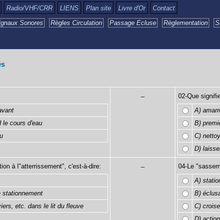
Radio/VHF/CRR
LIENS
Plan site
Livre d'Or
Contact
ignaux Sonores
Règles Circulation
Passage Ecluse
Règlementation
S
és
_
02-Que signifi
'avant
A) amarr
d le cours d'eau
B) premi
au
C) netto
D) laiss
_
tion à l"atterrissement", c'est-à-dire:
04-Le "sasseme
A) stati
e stationnement
B) éclus
ers, etc. dans le lit du fleuve
C) crois
D) action